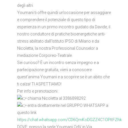
degli altri.
Youmani ti offre quindi un’occasione per assaggiare
e comprendere il potenziale di questo tipo di
esperienza in un primo incontro guidato da Davide, il
nostro conduttore di pratiche bioenergetiche anti-
stress abilitato dall’Istituto IPSO di Milano e da
Nicoletta, la nostra Professional Counselor a
mediazione Corporeo-Teatrale.
Sei curioso? È un incontro senza impegno e a
partecipazione gratuita, vieni a conoscere
quest’anima Youmani e a scoprire se è un abito che
ti calza! TI ASPETTIAMO!
Per info e prenotazioni:
chiama Nicoletta al 3386898292
entra direttamente nel GRUPPO WHATSAPP a
questo link
https://chat.whatsapp.com/CD6QmKoDGZZ4C1OPttFZhk
DOVE: presso la sede Youmani OdV in Via