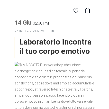
favorite_border
14 Giu
02:30 PM
UNTIL
14 GIU, 06:30 PM
4h
Laboratorio incontra
il tuo corpo emotivo
MA COS’È? È un workshop che unisce
bioenergetica e counseling teatrale: si parte dal
conoscere e sciogliere le proprie tensioni muscolo-
scheletriche, capire dove andiamo ad accumularle e
scoprire poi, attraverso le tecniche teatrali, il perché,
arrivandoci passo a passo facendo giocare il
corpo emotivo in un ambiente dove tutto vale e vale
tutto e dove siamo custodi e testimoni di noi stessi e