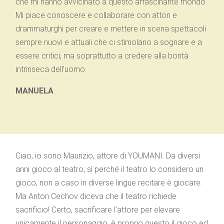
che mi hanno avvicinato a questo affascinante mondo.
Mi piace conoscere e collaborare con attori e
drammaturghi per creare e mettere in scena spettacoli
sempre nuovi e attuali che ci stimolano a sognare e a
essere critici, ma soprattutto a credere alla bontà
intrinseca dell’uomo.
MANUELA
Ciao, io sono Maurizio, attore di YOUMANI. Da diversi
anni gioco al teatro; sì perché il teatro lo considero un
gioco, non a caso in diverse lingue recitare è giocare.
Ma Anton Cechov diceva che il teatro richiede
sacrificio! Certo, sacrificare l’attore per elevare
unicamente il personaggio, è proprio questo il gioco ed